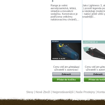
3
Range je velmi
Jako Lightness 3, al
aerodynamická, lehká,
:) prostě legenda p
skladná a inovativní
a následuje moderní
sedačka. Konstrukce je
- nabízí ještě větší 
podřízena velkému
snadnější...
nafukovacímu chrániči,...
Cenu vidí jen
Cenu vidí jen
přihlášení
přih
uživatelé s autorizací
uživatelé s autor
Zobrazit
Zobrazit
Přidat do košíku
Přidat do koší
Slevy
Nové Zboží
Nejprodávanější
Naše Prodejny
Konta