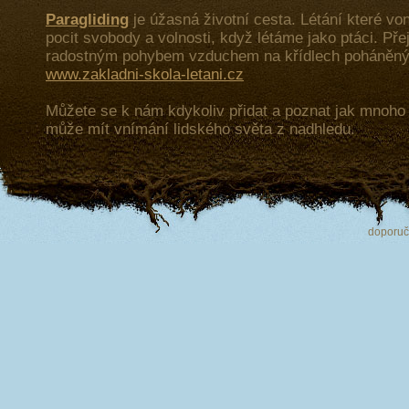
Paragliding
je úžasná životní cesta. Létání které von
pocit svobody a volnosti, když létáme jako ptáci. Př
radostným pohybem vzduchem na křídlech poháněný
www.zakladni-skola-letani.cz
Můžete se k nám kdykoliv přidat a poznat jak mnoh
může mít vnímání lidského světa z nadhledu.
doporu