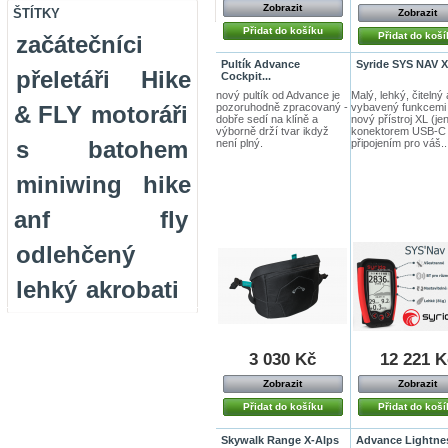
Zobrazit
ŠTÍTKY
Zobrazit
Přidat do košíku
Přidat do koší
začátečníci
Pultík Advance
Syride SYS NAV 
přeletáři
Hike
Cockpit...
nový pultík od Advance je
Malý, lehký, čitelný 
pozoruhodně zpracovaný -
vybavený funkcemi -
& FLY
motoráři
dobře sedí na klíně a
nový přístroj XL (je
výborně drží tvar ikdyž
konektorem USB-C
s batohem
není plný.
připojením pro váš..
miniwing
hike
anf fly
odlehčený
lehký
akrobati
3 030 Kč
12 221 K
Zobrazit
Zobrazit
Přidat do košíku
Přidat do koší
Skywalk Range X-Alps
Advance Lightne