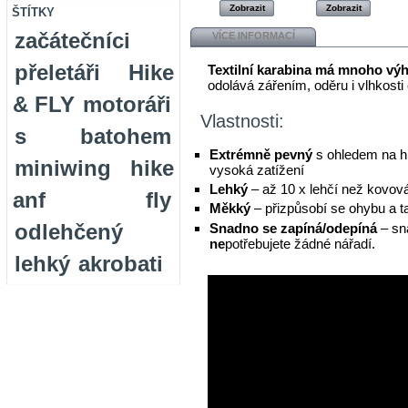
Zobrazit
Zobrazit
ŠTÍTKY
začátečníci
VÍCE INFORMACÍ
přeletáři
Hike
Textilní karabina má mnoho v
odolává zářením, oděru i vlhkosti
& FLY
motoráři
Vlastnosti:
s batohem
Extrémně pevný
s ohledem na h
miniwing
hike
vysoká zatížení
Lehký
– až 10 x lehčí než kovová
anf fly
Měkký
– přizpůsobí se ohybu a t
odlehčený
Snadno se zapíná/odepíná
– sna
ne
potřebujete žádné nářadí.
lehký
akrobati