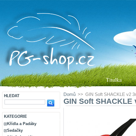
Titulka
Domů
>>
GIN Soft SHACKLE v2 
HLEDAT
GIN Soft SHACKLE
KATEGORIE
Křídla a Padáky
Sedačky