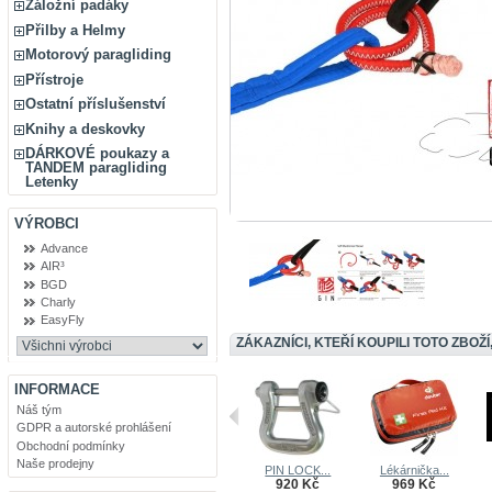
Záložní padáky
Přilby a Helmy
Motorový paragliding
Přístroje
Ostatní příslušenství
Knihy a deskovky
DÁRKOVÉ poukazy a
TANDEM paragliding
Letenky
VÝROBCI
Advance
AIR³
BGD
Charly
EasyFly
ZÁKAZNÍCI, KTEŘÍ KOUPILI TOTO ZBOŽÍ
INFORMACE
Náš tým
GDPR a autorské prohlášení
Obchodní podmínky
Naše prodejny
PIN LOCK...
Lékárnička...
920 Kč
969 Kč