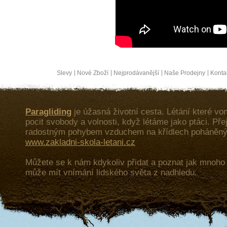
Slevy
Nové Zboží
Nejprodávanější
Naše Prodejny
Konta
Paragliding
je úžasná životní cesta. Létání které von
pocit svobody a volnosti, když létáme jako ptáci. Př
radostným pohybem vzduchem na křídlech poháněný
www.zakladni-skola-letani.cz
Můžete se k nám kdykoliv přidat a poznat jak mnoh
může mít vnímání lidského světa z nadhledu.