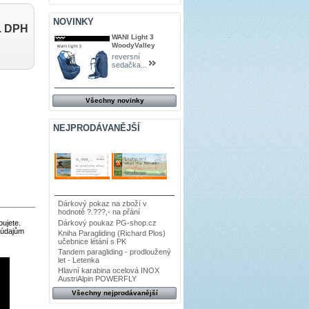
NOVINKY
. DPH
WANI Light 3
WoodyValley
reversní
sedačka...
Všechny novinky
NEJPRODÁVANĚJŠÍ
Dárkový pokaz na zboží v
hodnotě ?.???,- na přání
bujete.
Dárkový poukaz PG-shop.cz
k údajům
Kniha Paragliding (Richard Plos)
učebnice létání s PK
Tandem paragliding - prodloužený
let - Letenka
Hlavní karabina ocelová INOX
AustriAlpin POWERFLY
Všechny nejprodávanější