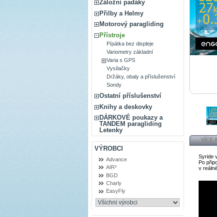
Záložní padáky
Přilby a Helmy
Motorový paragliding
Přístroje
Pípátka bez displeje
Variometry základní
Varia s GPS
Vysílačky
Držáky, obaly a příslušenství
Sondy
Ostatní příslušenství
Knihy a deskovky
DÁRKOVÉ poukazy a
TANDEM paragliding
Letenky
VÍCE 
VÝROBCI
Syride 
Advance
Po přip
AIR³
v reáln
BGD
Charly
EasyFly