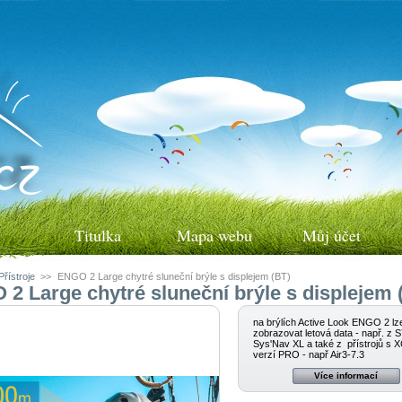
Titulka
Mapa webu
Můj účet
Přístroje
>>
ENGO 2 Large chytré sluneční brýle s displejem (BT)
2 Large chytré sluneční brýle s displejem 
na brýlích Active Look ENGO 2 lz
zobrazovat letová data - např. z
Sys'Nav XL a také z přístrojů s X
verzí PRO - např Air3-7.3
Více informací