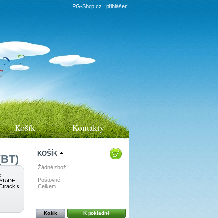
PG-Shop.cz :
přihlášení
Košík
Kontakty
KOŠÍK
(BT)
Žádné zboží
e
Poštovné
0 Kč
 SYRiDE
Ctrack s
Celkem
0 Kč
Košík
K pokladně