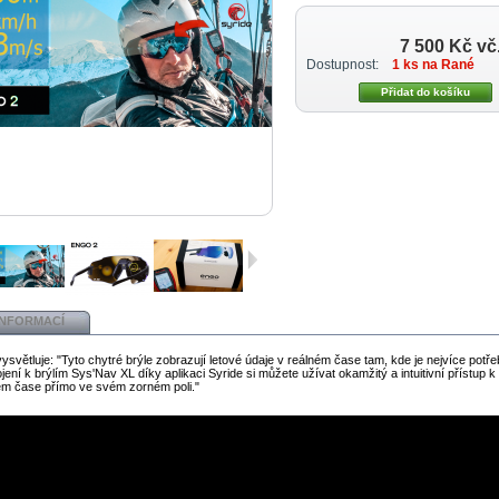
7 500 Kč
vč
Dostupnost:
1 ks na Rané
INFORMACÍ
vysvětluje: "Tyto chytré brýle zobrazují letové údaje v reálném čase tam, kde je nejvíce potře
ojení k brýlím Sys'Nav XL díky aplikaci Syride si můžete užívat okamžitý a intuitivní přístup 
ém čase přímo ve svém zorném poli."