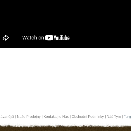
ávanější
Naše Prodejny
Kontaktujte Nás
Obchodní Podmínky
Náš Tým
Fung