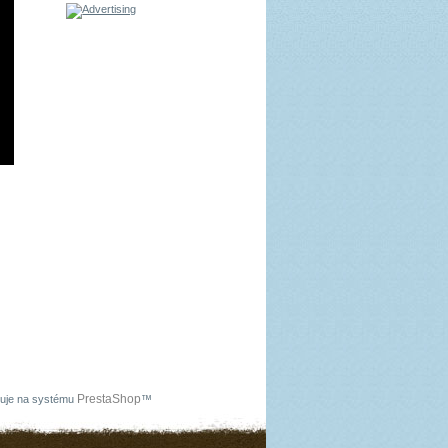
PrestaShop
uje na systému
™