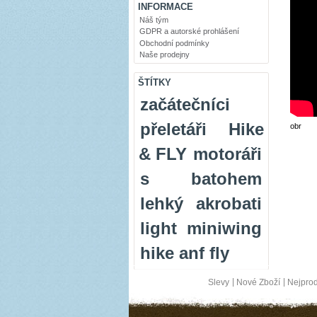
INFORMACE
Náš tým
GDPR a autorské prohlášení
Obchodní podmínky
Naše prodejny
ŠTÍTKY
začátečníci
přeletáři
Hike
obr
& FLY
motoráři
s batohem
lehký
akrobati
light
miniwing
hike anf fly
Slevy
Nové Zboží
Nejprod