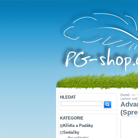
Domů
>>
HLEDAT
carbon set)
Adva
(Spre
KATEGORIE
Křídla a Padáky
Sedačky
Pro začínající