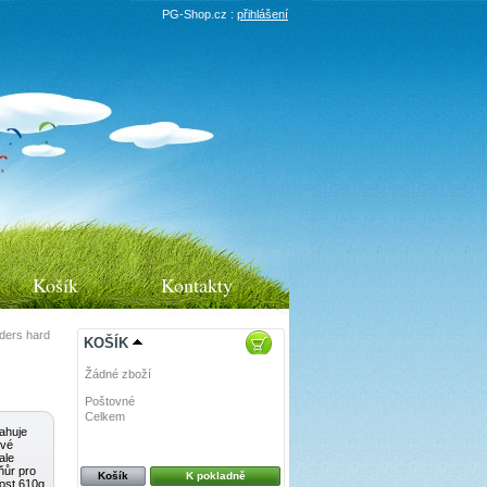
PG-Shop.cz :
přihlášení
Košík
Kontakty
ders hard
KOŠÍK
Žádné zboží
Poštovné
0 Kč
Celkem
0 Kč
ahuje
ové
ale
ňůr pro
Košík
K pokladně
nost 610g