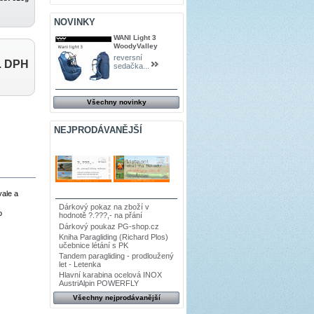
NOVINKY
WANI Light 3
WoodyValley
reversní
. DPH
sedačka...
Všechny novinky
NEJPRODÁVANĚJŠÍ
vale a
Dárkový pokaz na zboží v
o
hodnotě ?.???,- na přání
Dárkový poukaz PG-shop.cz
Kniha Paragliding (Richard Plos)
učebnice létání s PK
Tandem paragliding - prodloužený
let - Letenka
Hlavní karabina ocelová INOX
AustriAlpin POWERFLY
Všechny nejprodávanější