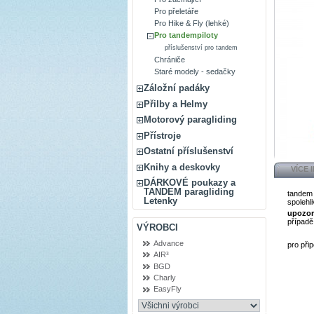
Pro přeletáře
Pro Hike & Fly (lehké)
Pro tandempiloty
příslušenství pro tandem
Chrániče
Staré modely - sedačky
Záložní padáky
Přilby a Helmy
Motorový paragliding
Přístroje
Ostatní příslušenství
Knihy a deskovky
VÍCE 
DÁRKOVÉ poukazy a
TANDEM paragliding
tandem 
Letenky
spolehli
upozor
případě
VÝROBCI
Advance
pro při
AIR³
BGD
Charly
EasyFly