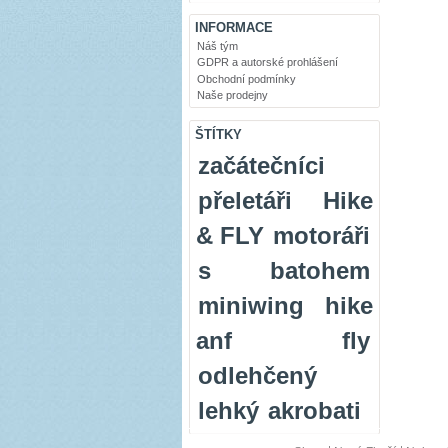
INFORMACE
Náš tým
GDPR a autorské prohlášení
Obchodní podmínky
Naše prodejny
ŠTÍTKY
začátečníci
přeletáři
Hike
& FLY
motoráři
s batohem
miniwing
hike
anf fly
odlehčený
lehký
akrobati