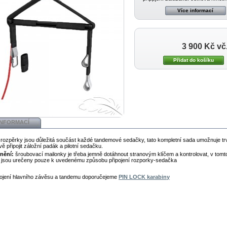
Více informací
3 900 Kč
vč
INFORMACÍ
rozpěrky jsou důležitá součást každé tandemové sedačky, tato kompletní sada umožnuje tr
vě připojit záložní padák a pilotní sedačku.
nění:
šroubovací mailonky je třeba jemně dotáhnout stranovým klíčem a kontrolovat, v tomt
 jsou urečeny pouze k uvedenému způsobu připojení rozporky-sedačka
pojení hlavního závěsu a tandemu doporučejeme
PIN LOCK karabiny