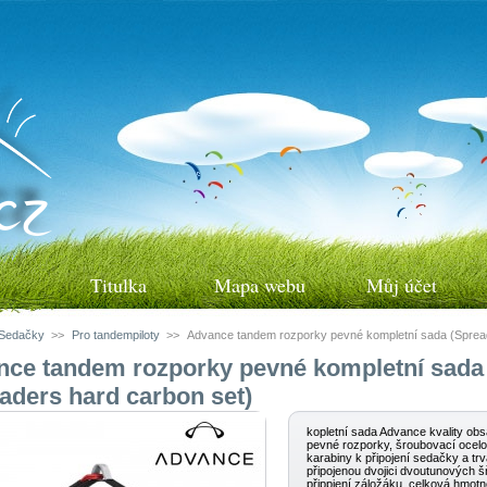
Titulka
Mapa webu
Můj účet
Sedačky
>>
Pro tandempiloty
>>
Advance tandem rozporky pevné kompletní sada (Sprea
nce tandem rozporky pevné kompletní sada
aders hard carbon set)
kopletní sada Advance kvality obs
pevné rozporky, šroubovací ocel
karabiny k připojení sedačky a trv
připojenou dvojici dvoutunových š
přippjení záložáku. celková hmot