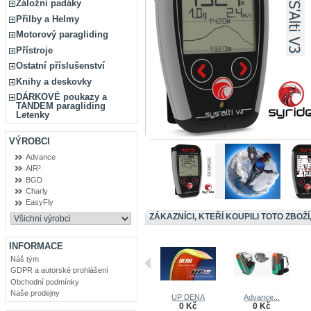
Záložní padáky
Přilby a Helmy
Motorový paragliding
Přístroje
Ostatní příslušenství
Knihy a deskovky
DÁRKOVÉ poukazy a
TANDEM paragliding
Letenky
VÝROBCI
Advance
AIR³
BGD
Charly
EasyFly
ZÁKAZNÍCI, KTEŘÍ KOUPILI TOTO ZBOŽÍ
INFORMACE
Náš tým
GDPR a autorské prohlášení
Obchodní podmínky
Naše prodejny
UP DENA
Advance...
0 Kč
0 Kč