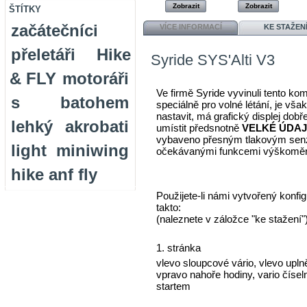
Zobrazit
Zobrazit
ŠTÍTKY
začátečníci
VÍCE INFORMACÍ
KE STAŽEN
přeletáři
Hike
Syride SYS'Alti V3
& FLY
motoráři
Ve firmě Syride vyvinuli tento komp
s batohem
speciálně pro volné létání, je vša
nastavit, má grafický displej dobř
lehký
akrobati
umístit předsnotně
VELKÉ ÚDAJ
vybaveno přesným tlakovým sen
light
miniwing
očekávanými funkcemi výškoměru
hike anf fly
Použijete-li námi vytvořený konfi
takto:
(naleznete v záložce "ke stažení"
1. stránka
vlevo sloupcové vário, vlevo upln
vpravo nahoře hodiny, vario čís
startem