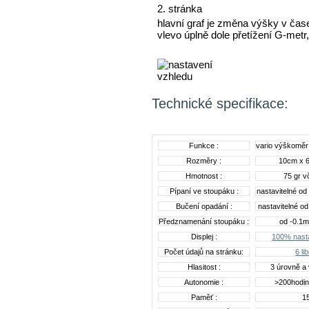
2. stránka
hlavní graf je změna výšky v čas
vlevo úplně dole přetížení G-metr,
Technické specifikace:
Funkce :
vario výškoměr
Rozměry :
10cm x 
Hmotnost :
75 gr v
Pípaní ve stoupáku :
nastavitelné od
Bučení opadání :
nastavitelné od
Předznamenání stoupáku :
od -0.1m
Displej :
100% nasta
Počet údajů na stránku:
6 li
Hlasitost :
3 úrovně a 
Autonomie :
>200hodin 
Paměť :
15