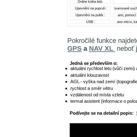
Online kniha letů:
Upevnění na popruh :
tvarované suchá
Upevnění na pultík :
ano, pomocí
USB :
ano micro, ka
Pokročilé funkce najde
GPS
a
NAV XL
neboť 
Jedná se především o:
aktuální rychlost letu (vůči zemi
aktuální klouzavost
AGL - vyška nad zemí (topografi
rychlost a směr větru
vzdálenost od místa vzletu
termal asistent (informace o pol
Podívejte se na detailní popis: