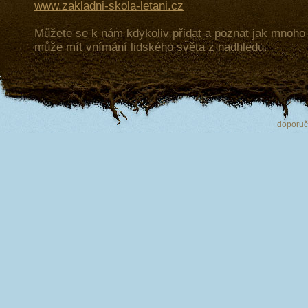
www.zakladni-skola-letani.cz
Můžete se k nám kdykoliv přidat a poznat jak mnoh
může mít vnímání lidského světa z nadhledu.
doporu