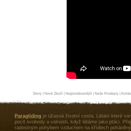
Slevy
Nové Zboží
Nejprodávanější
Naše Prodejny
Konta
Paragliding
je úžasná životní cesta. Létání které von
pocit svobody a volnosti, když létáme jako ptáci. Př
radostným pohybem vzduchem na křídlech poháněný