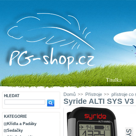
Titulka
Domů
>>
Přístroje
>>
přístroje co 
HLEDAT
Syride ALTI SYS V3
KATEGORIE
Křídla a Padáky
Sedačky