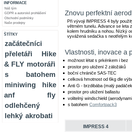
INFORMACE
Náš tým
Znovu perfektní aero
GDPR a autorské prohlášení
Obchodní podmínky
Při vývoji IMPRESS 4 byly použi
Naše prodejny
větrném tunelu. Advance se leta
kolem hrudníku a nohou. Nízký od
ŠTÍTKY
vyvážená sedačka s neotřelým ko
začátečníci
Vlastnosti, inovace a 
přeletáři
Hike
možnost létat s prkénkem i bez
& FLY
motoráři
prostor pro uložení 2 záložáků
s batohem
boční chrániče SAS-TEC
celková hmotnost od 6kg dle vý
miniwing
hike
Anti G - brzdibába (malý padáče
prostor pro uložení ballastu
anf fly
volitelný windschield (aerodynami
odlehčený
s batohem
Comfortpack3
lehký
akrobati
IMPRESS 4