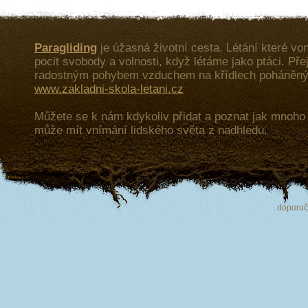
Paragliding
je úžasná životní cesta. Létání které von
pocit svobody a volnosti, když létáme jako ptáci. Př
radostným pohybem vzduchem na křídlech poháněný
www.zakladni-skola-letani.cz
Můžete se k nám kdykoliv přidat a poznat jak mnoh
může mít vnímání lidského světa z nadhledu.
doporu