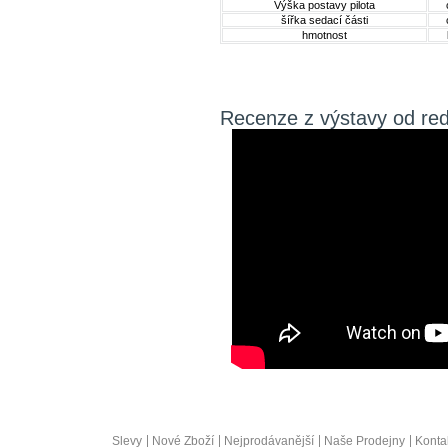
Výška postavy pilota
šířka sedací části
hmotnost
Recenze z výstavy od re
Slevy
Nové Zboží
Nejprodávanější
Naše Prodejny
Konta