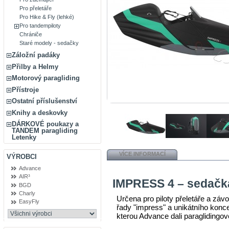
Pro přeletáře
Pro Hike & Fly (lehké)
Pro tandempiloty
Chrániče
Staré modely - sedačky
Záložní padáky
Přilby a Helmy
Motorový paragliding
Přístroje
Ostatní příslušenství
Knihy a deskovky
DÁRKOVÉ poukazy a
TANDEM paragliding
Letenky
VÍCE INFORMACÍ
VÝROBCI
Advance
AIR³
IMPRESS 4 – sedačk
BGD
Charly
Určena pro piloty přeletáře a záv
EasyFly
řady "impress" a unikátního kon
kterou Advance dali paraglidingo