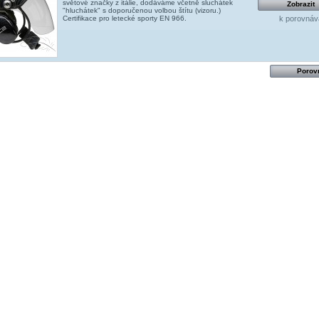
světové značky z itálie, dodáváme včetně sluchátek
Zobrazit
"hluchátek" s doporučenou volbou štítu (vizoru.)
k porovnáv
Certifikace pro letecké sporty EN 966.