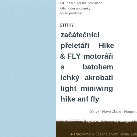
GDPR a autorské prohlášení
Obchodní podmínky
Naše prodejny
ŠTÍTKY
začátečníci
přeletáři
Hike
& FLY
motoráři
s batohem
lehký
akrobati
light
miniwing
hike anf fly
Slevy
Nové Zboží
Nejprod
Paragliding
je úžasná životní cesta. Létá