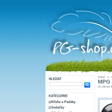
Domů
>>
HLEDAT
MPG 
Je zde jen
KATEGORIE
Křídla a Padáky
Sedačky