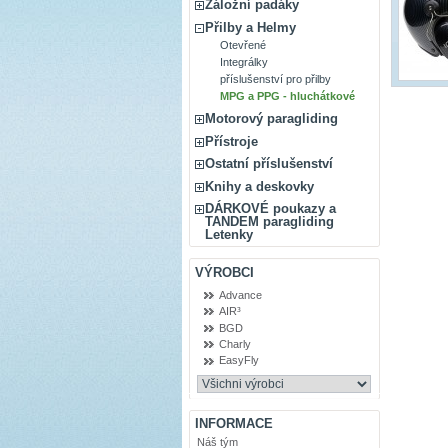
Záložní padáky
Přilby a Helmy
Otevřené
Integrálky
příslušenství pro přilby
MPG a PPG - hluchátkové
Motorový paragliding
Přístroje
Ostatní příslušenství
Knihy a deskovky
DÁRKOVÉ poukazy a
TANDEM paragliding
Letenky
VÝROBCI
Advance
AIR³
BGD
Charly
EasyFly
INFORMACE
Náš tým