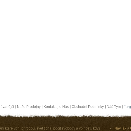
ávanější
Naše Prodejny
Kontaktujte Nás
Obchodní Podmínky
Náš Tým
Fung
ní které voní přírodou, svět ticha, pocit svobody a volnosti, když
Naviják
a