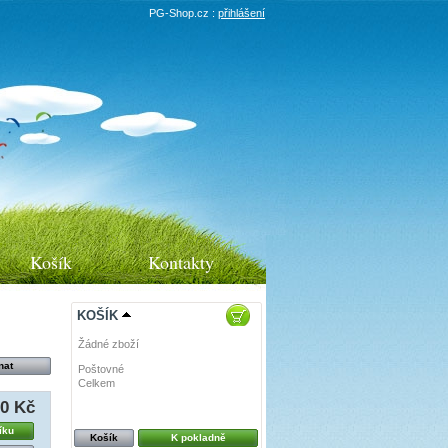
PG-Shop.cz :
přihlášení
Košík
Kontakty
KOŠÍK
Žádné zboží
Poštovné
0 Kč
Celkem
0 Kč
00 Kč
íku
Košík
K pokladně