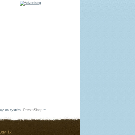
PrestaShop
uje na systému
™
Odviják