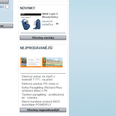
ání
NOVINKY
WANI Light 3
WoodyValley
reversní
sedačka...
Všechny novinky
NEJPRODÁVANĚJŠÍ
Dárkový pokaz na zboží v
hodnotě ?.???,- na přání
Dárkový poukaz PG-shop.cz
Kniha Paragliding (Richard Plos)
učebnice létání s PK
Tandem paragliding - prodloužený
let - Letenka
Hlavní karabina ocelová INOX
AustriAlpin POWERFLY
Všechny nejprodávanější