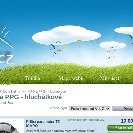
Titulka
Mapa webu
Můj účet
Přilby a Helmy
>>
MPG a PPG - hluchátkové
a PPG - hluchátkové
1
položka.
Seřadit výpis
k dispozici pro objednávky
10 0
Přilba paramotor TZ
ICARO
Přidat do koš
velmi rozšířená jednoduchá motorová přilba přední