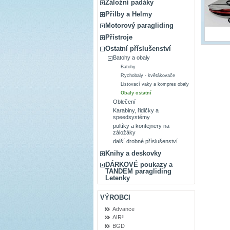
Záložní padáky
Přilby a Helmy
Motorový paragliding
Přístroje
Ostatní příslušenství
Batohy a obaly
Batohy
Rychobaly - květákovače
Listovací vaky a kompres obaly
Obaly ostatní
Oblečení
Karabiny, řidičky a
speedsystémy
pultíky a kontejnery na
záložáky
další drobné příslušenství
Knihy a deskovky
DÁRKOVÉ poukazy a
TANDEM paragliding
Letenky
VÝROBCI
Advance
AIR³
BGD