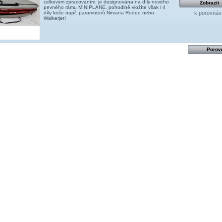
celkovým zpracováním, je designována na díly nového
Zobrazit
pevného rámu MINIPLANE, pohodlně vložíte však i 4
k porovnáv
díly koše např. paramotorů Nirvana Rodeo nebo
Walkerjet!