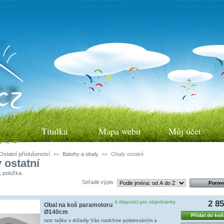
Titulka
Mapa webu
Můj účet
Ostatní příslušenství
>>
Batohy a obaly
>>
Obaly ostatní
 ostatní
1
položka.
Seřadit výpis
k dispozici pro objednávky
2 8
Obal na koš paramotoru
Ø140cm
Přidat do koš
tato taška s držadly Vás nadchne polstrováním a