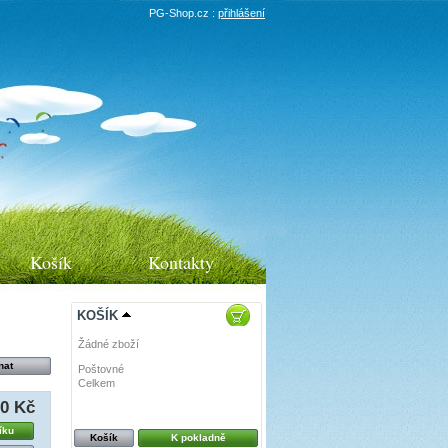
PG-Shop.cz :
přihlášení
Košík
Kontakty
KOŠÍK
Žádné zboží
Poštovné
0 Kč
Celkem
0 Kč
50 Kč
íku
Košík
K pokladně