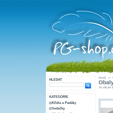
Domů
>>
HLEDAT
Obaly
Je zde jen
KATEGORIE
Křídla a Padáky
Sedačky