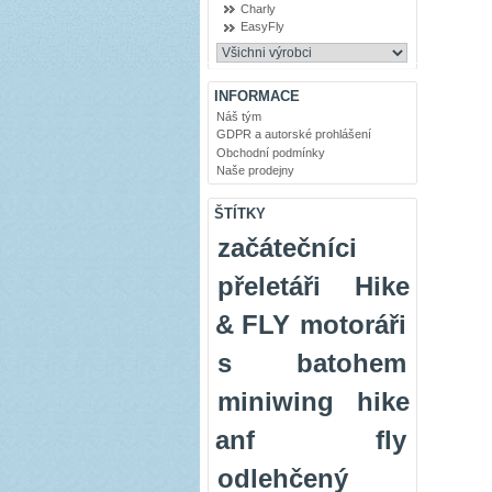
Charly
EasyFly
INFORMACE
Náš tým
GDPR a autorské prohlášení
Obchodní podmínky
Naše prodejny
ŠTÍTKY
začátečníci
přeletáři
Hike
& FLY
motoráři
s batohem
miniwing
hike
anf fly
odlehčený