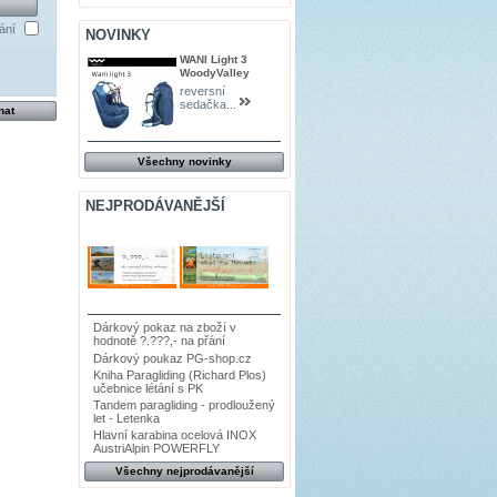
ání
NOVINKY
WANI Light 3
WoodyValley
reversní
sedačka...
Všechny novinky
NEJPRODÁVANĚJŠÍ
Dárkový pokaz na zboží v
hodnotě ?.???,- na přání
Dárkový poukaz PG-shop.cz
Kniha Paragliding (Richard Plos)
učebnice létání s PK
Tandem paragliding - prodloužený
let - Letenka
Hlavní karabina ocelová INOX
AustriAlpin POWERFLY
Všechny nejprodávanější