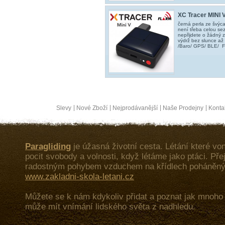
XC Tracer MINI 
černá perla ze švýc
není třeba celou sezon
nepřijdete o žádný 
výdrž bez slunce až
/Baro/ GPS/ BLE/ 
Slevy
Nové Zboží
Nejprodávanější
Naše Prodejny
Konta
Paragliding
je úžasná životní cesta. Létání které von
pocit svobody a volnosti, když létáme jako ptáci. Př
radostným pohybem vzduchem na křídlech poháněný
www.zakladni-skola-letani.cz
Můžete se k nám kdykoliv přidat a poznat jak mnoh
může mít vnímání lidského světa z nadhledu.