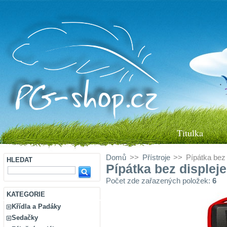
Titulka
Domů
>>
Přístroje
>>
Pípátka bez 
HLEDAT
Pípátka bez displeje
Počet zde zařazených položek:
6
KATEGORIE
Křídla a Padáky
Sedačky