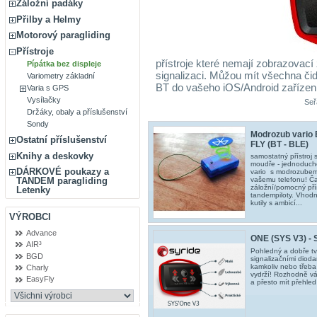
Záložní padáky
Přilby a Helmy
Motorový paragliding
Přístroje
přístroje které nemají zobrazovací 
Pípátka bez displeje
signalizaci. Můžou mít všechna čid
Variometry základní
BT do vašeho iOS/Android zařízení
Varia s GPS
Vysílačky
Seř
Držáky, obaly a příslušenství
Sondy
Modrozub vario
Ostatní příslušenství
FLY (BT - BLE)
Knihy a deskovky
samostatný přístroj
moudře - jednoduché
DÁRKOVÉ poukazy a
vario s modrozubem 
vašemu telefonu! Ča
TANDEM paragliding
záložní/pomocný přís
Letenky
tandempiloty. Vhod
kutily s ambicí...
VÝROBCI
Advance
ONE (SYS V3) - 
AIR³
Pohledný a dobře tv
BGD
signalizačními dioda
kamkoliv nebo třeba
Charly
vydrží! Rozhodně vá
EasyFly
a přesto mít přehle