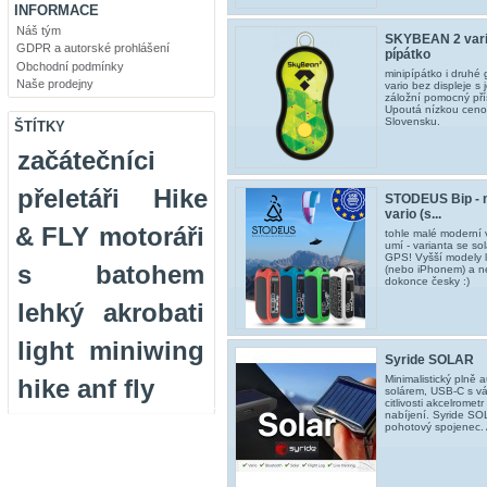
INFORMACE
Náš tým
SKYBEAN 2 vario
GDPR a autorské prohlášení
pípátko
Obchodní podmínky
minipípátko i druhé
Naše prodejny
vario bez displeje s
záložní pomocný pří
Upoutá nízkou ceno
Slovensku.
ŠTÍTKY
začátečníci
přeletáři
Hike
STODEUS Bip - 
vario (s...
& FLY
motoráři
tohle malé moderní 
umí - varianta se s
GPS! Vyšší modely 
s batohem
(nebo iPhonem) a n
dokonce česky :)
lehký
akrobati
light
miniwing
Syride SOLAR
Minimalistický plně 
hike anf fly
solárem, USB-C s v
citlivosti akcelrome
nabíjení. Syride SO
pohotový spojenec. 