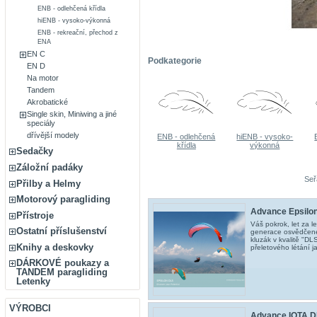
ENB - odlehčená křídla
hiENB - vysoko-výkonná
ENB - rekreační, přechod z
ENA
EN C
Podkategorie
EN D
Na motor
Tandem
Akrobatické
Single skin, Miniwing a jiné
speciály
dřívější modely
ENB - odlehčená
hiENB - vysoko-
křídla
výkonná
Sedačky
Záložní padáky
Seř
Přilby a Helmy
Motorový paragliding
Advance Epsilo
Přístroje
Váš pokrok, let za 
Ostatní příslušenství
generace osvědčen
kluzák v kvalitě "DL
Knihy a deskovky
přeletového létání j
DÁRKOVÉ poukazy a
TANDEM paragliding
Letenky
VÝROBCI
Advance IOTA DL