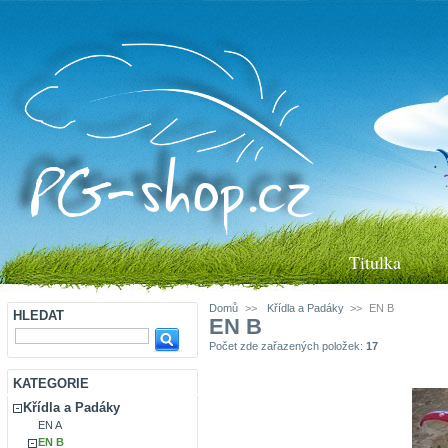
Titulka
Domů
>>
Křídla a Padáky
>>
EN B
HLEDAT
EN B
Počet zde zařazených položek:
17
KATEGORIE
Křídla a Padáky
EN A
EN B