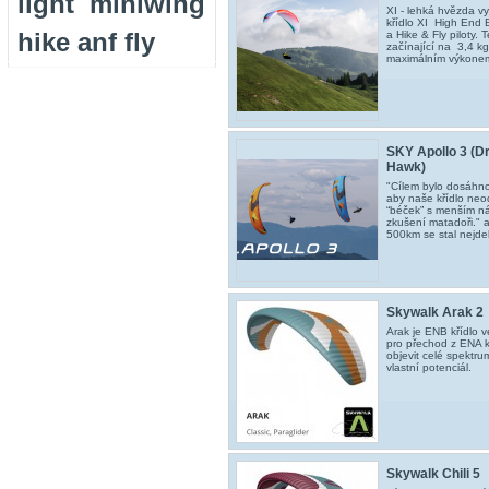
light
miniwing
XI - lehká hvězda v
křídlo XI High End 
hike anf fly
a Hike & Fly piloty.
začínající na 3,4 k
maximálním výkonem 
SKY Apollo 3 (Dr
Hawk)
"Cílem bylo dosáhno
aby naše křídlo neodr
“béček” s menším ná
zkušení matadoři. " 
500km se stal nejde
Skywalk Arak 2
Arak je ENB křídlo v
pro přechod z ENA k
objevit celé spektru
vlastní potenciál.
Skywalk Chili 5