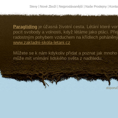
Slevy
Nové Zboží
Nejprodávanější
Naše Prodejny
Konta
Paragliding
je úžasná životní cesta. Létání které von
pocit svobody a volnosti, když létáme jako ptáci. Př
radostným pohybem vzduchem na křídlech poháněný
www.zakladni-skola-letani.cz
Můžete se k nám kdykoliv přidat a poznat jak mnoh
může mít vnímání lidského světa z nadhledu.
doporu