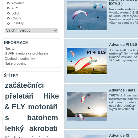
Advance
IOTA 3 )
AIR³
Nová řada křídel s n
Vysokovýkonné ENB 
BGD
několika letém vývoj
Charly
Vám kromě nízké váh
výkon spojený s pří
EasyFly
INFORMACE
Advance PI ULS
Náš tým
Lehké křídlo na létá
GDPR a autorské prohlášení
miniwing? Nyní v je
zvolené velikosti. Ad
Obchodní podmínky
"PI" jako synonymum
Naše prodejny
ŠTÍTKY
začátečníci
Advance Theta
přeletáři
Hike
THETA ULS vás zauj
maximálním faktorem
výkonem. Budete ins
& FLY
motoráři
nová dobrodružství,
svých dovedností.
s batohem
lehký
akrobati
Advance XI