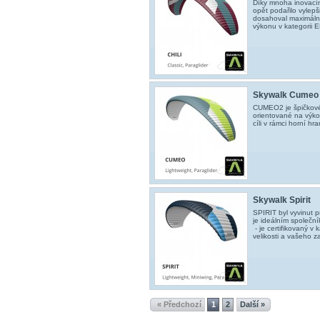
Díky mnoha inovací
opět podařilo vylepš
dosahoval maximálníh
výkonu v kategorii 
Skywalk Cumeo
CUMEO2 je špičkové k
orientované na výko
cíli v rámci horní h
Skywalk Spirit
SPIRIT byl vyvinut 
je ideálním společn
- je certifikovaný v
velikosti a vašeho za
« Předchozí
1
2
Další »