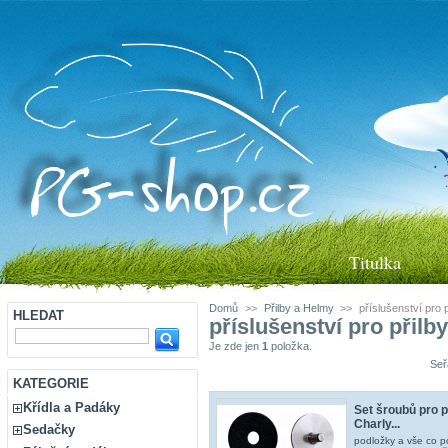
Titulka
Domů
>>
Přilby a Helmy
>>
příslušenství pro p
HLEDAT
příslušenství pro přilb
Je zde jen
1
položka.
Seř
KATEGORIE
Křídla a Padáky
Set šroubů pro p
Charly...
Sedačky
podložky a vše co po