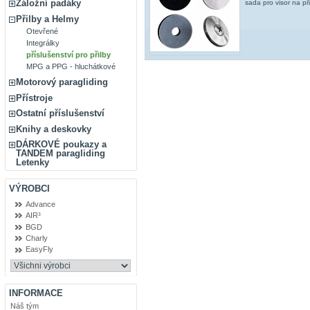
Záložní padáky
sada pro visor na při
Přilby a Helmy
Otevřené
Integrálky
příslušenství pro přilby
MPG a PPG - hluchátkové
Motorový paragliding
Přístroje
Ostatní příslušenství
Knihy a deskovky
DÁRKOVÉ poukazy a
TANDEM paragliding
Letenky
VÝROBCI
Advance
AIR³
BGD
Charly
EasyFly
INFORMACE
Náš tým