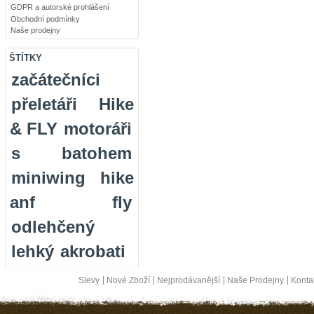
GDPR a autorské prohlášení
Obchodní podmínky
Naše prodejny
ŠTÍTKY
začátečníci
přeletáři
Hike
& FLY
motoráři
s batohem
miniwing
hike
anf fly
odlehčený
lehký
akrobati
Slevy
Nové Zboží
Nejprodávanější
Naše Prodejny
Konta