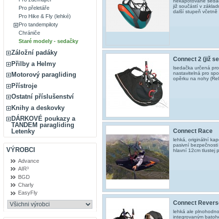
nekapotované sedačk
již součástí v zákl
Pro přeletáře
další stupeň včetně 
Pro Hike & Fly (lehké)
Pro tandempiloty
Chrániče
Staré modely - sedačky
Záložní padáky
Connect 2 (již s
Přilby a Helmy
lsedačka určená pro
nastavitelná pro spo
Motorový paragliding
opěrku na nohy (Rel
Přístroje
Ostatní příslušenství
Knihy a deskovky
DÁRKOVÉ poukazy a
TANDEM paragliding
Connect Race
Letenky
lehká, originální k
pasivní bezpečnosti
VÝROBCI
hlavní 12cm tlustej
Advance
AIR³
BGD
Charly
EasyFly
Connect Reverse 
lehká ale plnohodno
integrovaným batohe