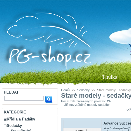
Titulka
Domů
>>
Sedačky
>>
Staré modely - sedačky
HLEDAT
Staré modely - sedačk
Počet zde zařazených položek:
24
Již nevyráběné modely sedaček
Seř
KATEGORIE
Křídla a Padáky
Advance Succes
Sedačky
více "zabezpečený"
Pro začínající