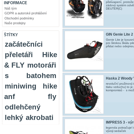
překvapení, protože
INFORMACE
zádový systém odvě
Náš tým
DEUTER(C)
GDPR a autorské prohlášení
Obchodní podmínky
Naše prodejny
GIN Genie Lite 2 
ŠTÍTKY
Genie Lite je luxus
začátečníci
pro širokou škálu pil
přidat nebo odejmo
přeletáři
Hike
& FLY
motoráři
s batohem
Haska 2 Woody 
miniwing
hike
revoluční pružinový
tlaku vzduchu) to j
kompromisů - s možn
anf fly
odlehčený
lehký
akrobati
IMPRESS 3 - vý
legenda pokračuje!
vývoji sedaček