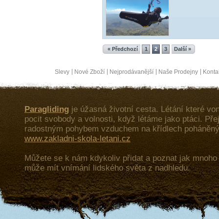
« Předchozí
1
2
3
Další »
Slevy
Nové Zboží
Nejprodávanější
Naše Prodejny
Konta
Paragliding
je úžasná životní cesta. Létání které von
pocit svobody a volnosti, když létáme jako ptáci. Př
radostným pohybem vzduchem na křídlech poháněný
www.zakladni-skola-letani.cz
Můžete se k nám kdykoliv přidat a poznat jak mnoh
může mít vnímání lidského světa z nadhledu.