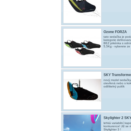
Ozone FORZA
tato sedačka je po
kategorie definovan
BEZ prkénka s odní
5,5Kg - vyberete ze t
SKY Transforme
nový model sedačky 
otevřená nebo s ko
odělitelný pultík
Skylighter 2 SK
lehká variabilní ka
konkurence! Již se 
Skylighter 3 !