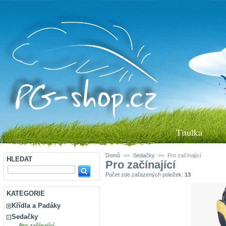
Titulka
Domů
>>
Sedačky
>>
Pro začínající
HLEDAT
Pro začínající
Počet zde zařazených položek:
13
KATEGORIE
Křídla a Padáky
Sedačky
Pro začínající