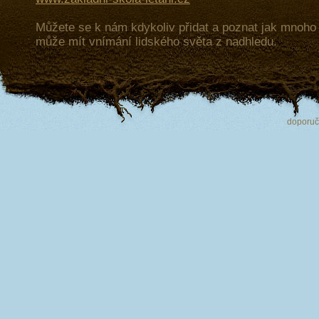
Můžete se k nám kdykoliv přidat a poznat jak mnoh
může mít vnímání lidského světa z nadhledu.
doporu