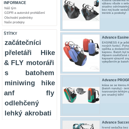
Krásná Ultralehká re
INFORMACE
výbavu všude s seb
snadno odnímatelný 
Náš tým
bez nej bude sedač
GDPR a autorské prohlášení
trenink a poskoky!
Obchodní podmínky
Naše prodejny
ŠTÍTKY
Advance Easine
začátečníci
EASINESS 4 je ještě
nových funkcí. Poho
opěrka a dodatečné 
přeletáři
Hike
kapsou. Batoh byl t
Alpsem osvědčené r
kapsami výrazně zvyš
& FLY
motoráři
vylepšením je batoh
s batohem
Advance PROG
miniwing
hike
krása se se kterou 
(batoh naruby) - ten
anf fly
tvarovaným lehkým 
pro snadný běh!
odlehčený
lehký
akrobati
Advance Succes
hi-end sedačka bez