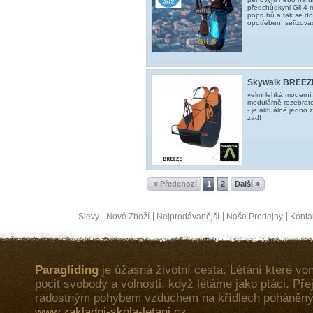
předchůdkyni Gll 4
popruhů a tak se do
opotřebení seřizova
Skywalk BREEZ
velmi lehká moderní 
modulárně rozebrat
- je aktuálně jedno 
zad!
« Předchozí
1
2
Další »
Slevy
Nové Zboží
Nejprodávanější
Naše Prodejny
Konta
Paragliding
je úžasná životní cesta. Létání které von
pocit svobody a volnosti, když létáme jako ptáci. Př
radostným pohybem vzduchem na křídlech poháněný
www.zakladni-skola-letani.cz