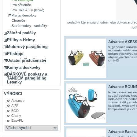
Pro přeletáře
Pro Hike & Fly (lehké)
Pro tandempiloty
Chrániče
sedačky které jsou vhodné nebo dokonce před
Staré modely - sedačky
Seř
Záložní padáky
Přilby a Helmy
Advance AXESS
Motorový paragliding
5. generace univerz
moderním vzhledem z
Přístroje
polypropylenovou se
objemným chrániče
Ostatní příslušenství
chrániči
Knihy a deskovky
DÁRKOVÉ poukazy a
TANDEM paragliding
Letenky
Advance BOUN
lehká nereversní se
VÝROBCI
sedací deskou, kter
řada Advance sedač
Advance
znamená díky snadné
AIR³
kategorii. Výsledný 
kompaktnost jak ve v
BGD
Charly
EasyFly
Advance Easine