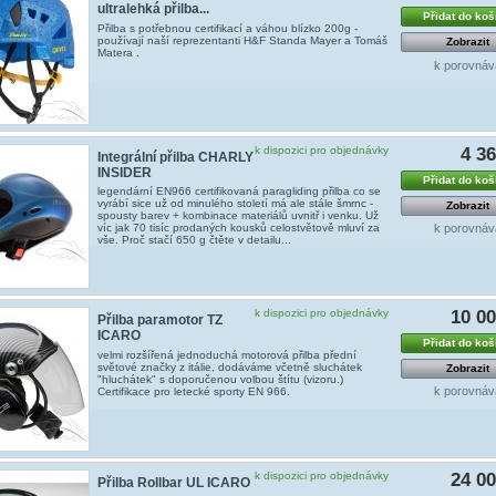
ultralehká přilba...
Přidat do koš
Přilba s potřebnou certifikací a váhou blízko 200g -
používají naší reprezentanti H&F Standa Mayer a Tomáš
Zobrazit
Matera .
k porovnáv
k dispozici pro objednávky
4 3
Integrální přilba CHARLY
INSIDER
Přidat do koš
legendární EN966 certifikovaná paragliding přilba co se
vyrábí sice už od minulého století má ale stále šmrnc -
Zobrazit
spousty barev + kombinace materiálů uvnitř i venku. Už
k porovnáv
víc jak 70 tisíc prodaných kousků celostvětově mluví za
vše. Proč stačí 650 g čtěte v detailu...
k dispozici pro objednávky
10 0
Přilba paramotor TZ
ICARO
Přidat do koš
velmi rozšířená jednoduchá motorová přilba přední
světové značky z itálie, dodáváme včetně sluchátek
Zobrazit
"hluchátek" s doporučenou volbou štítu (vizoru.)
k porovnáv
Certifikace pro letecké sporty EN 966.
k dispozici pro objednávky
24 0
Přilba Rollbar UL ICARO