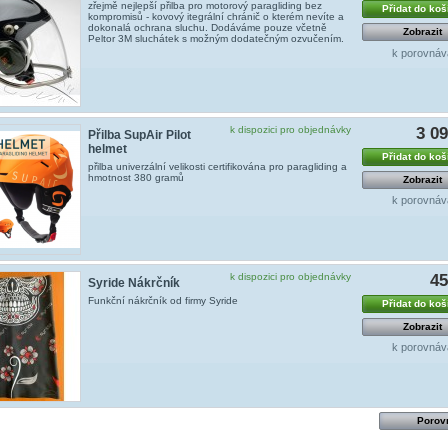
zřejmě nejlepší přilba pro motorový paragliding bez
Přidat do koš
kompromisů - kovový itegrální chránič o kterém nevíte a
dokonalá ochrana sluchu. Dodáváme pouze včetně
Zobrazit
Peltor 3M sluchátek s možným dodatečným ozvučením.
k porovnáv
k dispozici pro objednávky
3 0
Přilba SupAir Pilot
helmet
Přidat do koš
přilba univerzální velikosti certifikována pro paragliding a
hmotnost 380 gramů
Zobrazit
k porovnáv
k dispozici pro objednávky
4
Syride Nákrčník
Funkční nákrčník od firmy Syride
Přidat do koš
Zobrazit
k porovnáv