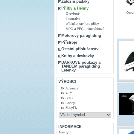
Záložní padáky
Přilby a Helmy
Otev
Otevřené
Integrálky
příslušenství pro přilby
MPG a PPG - hluchátkové
Motorový paragliding
Přístroje
Ostatní příslušenství
Knihy a deskovky
DÁRKOVÉ poukazy a
TANDEM paragliding
Letenky
VÝROBCI
Advance
AIR³
BGD
Charly
EasyFly
INFORMACE
Náš tým