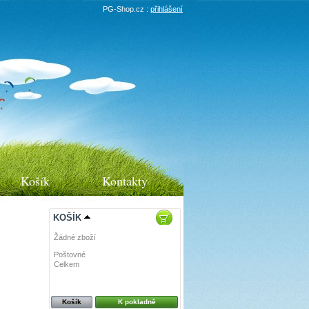
PG-Shop.cz :
přihlášení
Košík
Kontakty
KOŠÍK
Žádné zboží
Poštovné
0 Kč
Celkem
0 Kč
Košík
K pokladně