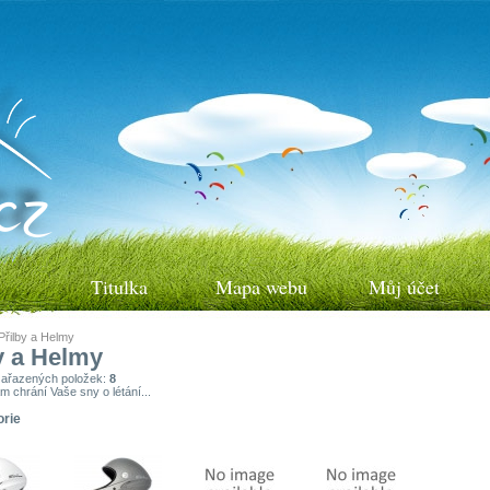
Titulka
Mapa webu
Můj účet
Přilby a Helmy
y a Helmy
zařazených položek:
8
m chrání Vaše sny o létání...
orie