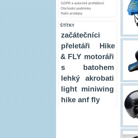
GDPR a autorské prohlášení
Obchodní podmínky
Naše prodejny
ŠTÍTKY
začátečníci
přeletáři
Hike
& FLY
motoráři
s batohem
lehký
akrobati
light
miniwing
hike anf fly