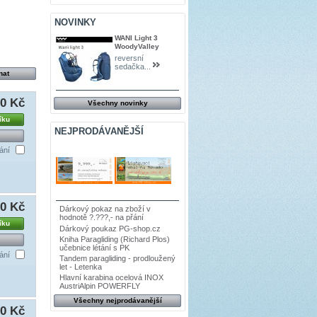
NOVINKY
WANI Light 3
WoodyValley
reversní
sedačka...
00 Kč
Všechny novinky
íku
NEJPRODÁVANĚJŠÍ
ání
00 Kč
Dárkový pokaz na zboží v
hodnotě ?.???,- na přání
íku
Dárkový poukaz PG-shop.cz
Kniha Paragliding (Richard Plos)
učebnice létání s PK
ání
Tandem paragliding - prodloužený
let - Letenka
Hlavní karabina ocelová INOX
AustriAlpin POWERFLY
Všechny nejprodávanější
80 Kč