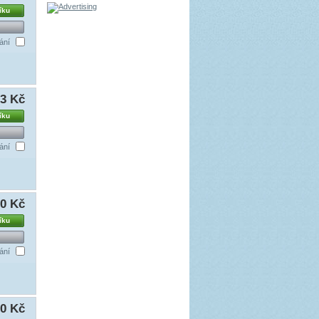
íku
ání
63 Kč
íku
ání
00 Kč
íku
ání
00 Kč