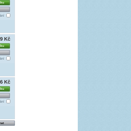
íku
ání
99 Kč
íku
ání
56 Kč
íku
ání