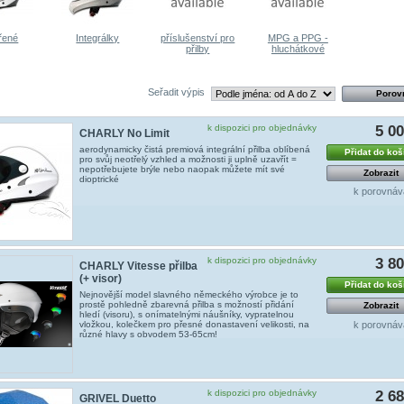
řené
Integrálky
příslušenství pro
MPG a PPG -
přilby
hluchátkové
Seřadit výpis
k dispozici pro objednávky
5 0
CHARLY No Limit
aerodynamicky čistá premiová integrální přilba oblíbená
Přidat do koš
pro svůj neotřelý vzhled a možnosti ji uplně uzavřít =
nepotřebujete brýle nebo naopak můžete mít své
Zobrazit
dioptrické
k porovnáv
k dispozici pro objednávky
3 8
CHARLY Vitesse přilba
(+ visor)
Přidat do koš
Nejnovější model slavného německého výrobce je to
prostě pohledně zbarevná přilba s možností přidání
Zobrazit
hledí (visoru), s onímatelnými náušníky, vypratelnou
k porovnáv
vložkou, kolečkem pro přesné donastavení velikosti, na
různé hlavy s obvodem 53-65cm!
k dispozici pro objednávky
2 6
GRIVEL Duetto