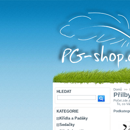
Domů
>>
HLEDAT
Přilb
Počet zde 
To, co Vá
KATEGORIE
Podkateg
Křídla a Padáky
Sedačky