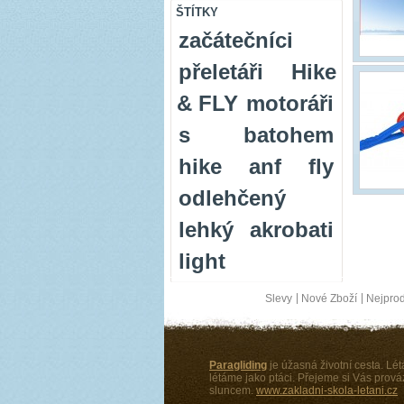
ŠTÍTKY
začátečníci
přeletáři
Hike
& FLY
motoráři
s batohem
hike anf fly
odlehčený
lehký
akrobati
light
Slevy
Nové Zboží
Nejprod
Paragliding
je úžasná životní cesta. Létá
létáme jako ptáci. Přejeme si Vás pro
sluncem.
www.zakladni-skola-letani.cz