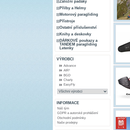
Záložní padáky
Přilby a Helmy
Motorový paragliding
Přístroje
Ostatní příslušenství
Knihy a deskovky
DÁRKOVÉ poukazy a
TANDEM paragliding
Letenky
VÝROBCI
Advance
AIR³
BGD
Charly
EasyFly
INFORMACE
Náš tým
GDPR a autorské prohlášení
Obchodní podmínky
Naše prodejny