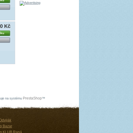
íku
80 Kč
íku
PrestaShop
uje na systému
™
Odviják
ng Bazar
ng KLUB Raná