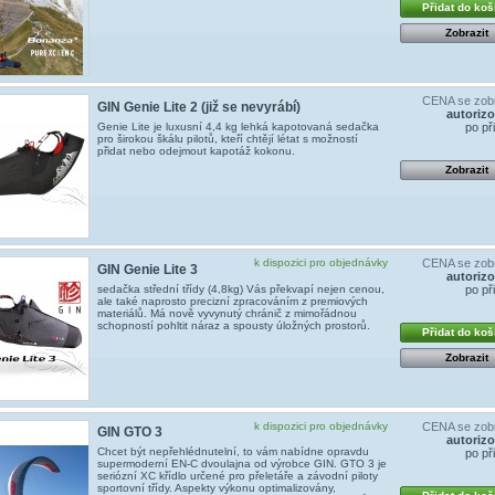
Přidat do koš
Zobrazit
CENA se zobr
GIN Genie Lite 2 (již se nevyrábí)
autoriz
Genie Lite je luxusní 4,4 kg lehká kapotovaná sedačka
po př
pro širokou škálu pilotů, kteří chtějí létat s možností
přidat nebo odejmout kapotáž kokonu.
Zobrazit
k dispozici pro objednávky
CENA se zobr
GIN Genie Lite 3
autoriz
sedačka střední třídy (4,8kg) Vás překvapí nejen cenou,
po př
ale také naprosto precizní zpracováním z premiových
materiálů. Má nově vyvynutý chránič z mimořádnou
schopností pohltit náraz a spousty úložných prostorů.
Přidat do koš
Zobrazit
k dispozici pro objednávky
CENA se zobr
GIN GTO 3
autoriz
Chcet být nepřehlédnutelní, to vám nabídne opravdu
po př
supermoderní EN-C dvoulajna od výrobce GIN. GTO 3 je
seriózní XC křídlo určené pro přeletáře a závodní piloty
sportovní třídy. Aspekty výkonu optimalizovány,