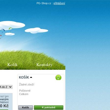
PG-Shop.cz :
přihlášení
Košík
Kontakty
KOŠÍK
Žádné zboží
Poštovné
0 Kč
Celkem
0 Kč
azí jen
ovaným
ihlášení
0 Kč
Košík
K pokladně