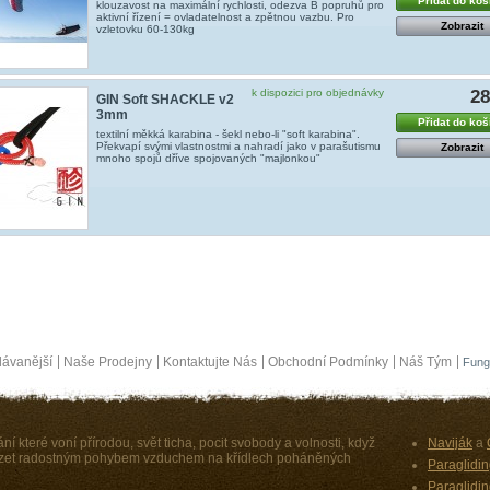
Přidat do koš
klouzavost na maximální rychlosti, odezva B popruhů pro
aktivní řízení = ovladatelnost a zpětnou vazbu. Pro
Zobrazit
vzletovku 60-130kg
k dispozici pro objednávky
2
GIN Soft SHACKLE v2
3mm
Přidat do koš
textilní měkká karabina - šekl nebo-li "soft karabina".
Překvapí svými vlastnostmi a nahradí jako v parašutismu
Zobrazit
mnoho spojů dříve spojovaných "majlonkou"
ávanější
Naše Prodejny
Kontaktujte Nás
Obchodní Podmínky
Náš Tým
Fung
ní které voní přírodou, svět ticha, pocit svobody a volnosti, když
Naviják
a
vázet radostným pohybem vzduchem na křídlech poháněných
Paraglidi
Paraglidi