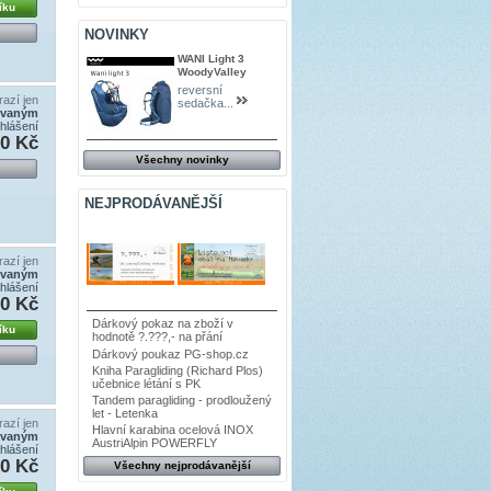
íku
NOVINKY
WANI Light 3
WoodyValley
reversní
azí jen
sedačka...
ovaným
ihlášení
0 Kč
Všechny novinky
NEJPRODÁVANĚJŠÍ
azí jen
ovaným
ihlášení
0 Kč
Dárkový pokaz na zboží v
íku
hodnotě ?.???,- na přání
Dárkový poukaz PG-shop.cz
Kniha Paragliding (Richard Plos)
učebnice létání s PK
Tandem paragliding - prodloužený
let - Letenka
azí jen
Hlavní karabina ocelová INOX
ovaným
AustriAlpin POWERFLY
ihlášení
0 Kč
Všechny nejprodávanější