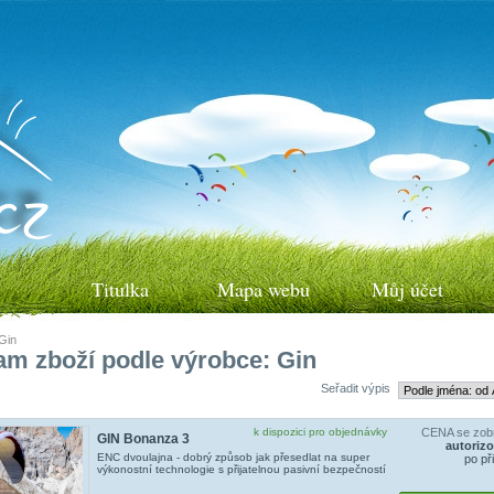
Titulka
Mapa webu
Můj účet
Gin
m zboží podle výrobce: Gin
Seřadit výpis
k dispozici pro objednávky
CENA se zobr
GIN Bonanza 3
autoriz
ENC dvoulajna - dobrý způsob jak přesedlat na super
po př
výkonostní technologie s přijatelnou pasivní bezpečností